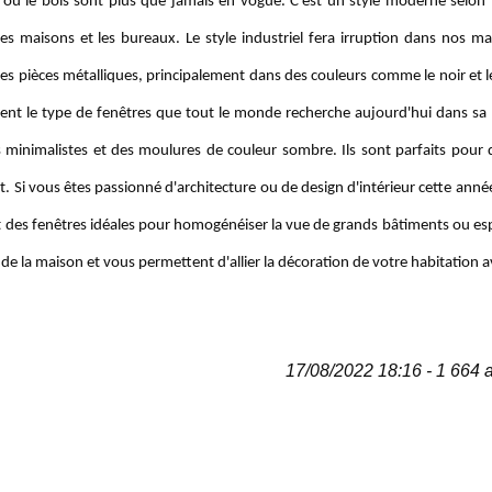
ier ou le bois sont plus que jamais en vogue. C'est un style moderne selon 
s maisons et les bureaux. Le style industriel fera irruption dans nos ma
es pièces métalliques, principalement dans des couleurs comme le noir et le
ent le type de fenêtres que tout le monde recherche aujourd'hui dans sa
 minimalistes et des moulures de couleur sombre. Ils sont parfaits pour 
. Si vous êtes passionné d'architecture ou de design d'intérieur cette ann
nt des fenêtres idéales pour homogénéiser la vue de grands bâtiments ou esp
r de la maison et vous permettent d'allier la décoration de votre habitation a
17/08/2022 18:16 - 1 664 