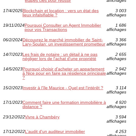
étapes clés pour réussir
affichages
17/4/2025
Blockchain et location : vers un état des
3 003
lieux infalsifiable ?
affichages
19/11/2024
Pourquoi Consulter un Agent Immobilier
1 686
pour vos Transactions
affichages
06/2/2024
Découvrez le marché immobilier de Saint-
3 366
Lary-Soulan: un investissement prometteur
affichages
14/7/2023
Les frais de notaire : un détail à ne pas
2 655
négliger lors de l'achat d'une propriété
affichages
14/5/2023
Pourquoi choisir d'acheter un appartement
2 942
à Nice pour en faire sa résidence principale
affichages
?
15/2/2023
Investir à l'île Maurice - Quel est l'intérêt ?
3 114
affichages
17/1/2023
Comment faire une formation immobilière à
4 920
distance ?
affichages
23/12/2022
Vivre à Chambéry
3 594
affichages
17/12/2022
L'audit d'un auditeur immobilier
4 253
affichages