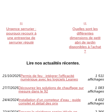
Urgence serrurier :
Quelles sont les
pourquoi recourir à
différentes
une entreprise de
dimensions de petit
serrurier réputé
abri de jardin
disponibles à l'achat
?
Lire nos actualités récentes.
21/10/2025
Permis de feu : intégrer l'efficacité
1 511
numérique avec les logiciels Leaneo
affichages
27/7/2025
Découvrez les solutions de chauffage sur
1 083
mesure dans le 92
affichages
24/4/2024
Installation d'un compteur d'eau : guide
4 602
complet et détail des prix
affichages
22/4/2024
Trouver la résidence senior idéale en
2 366